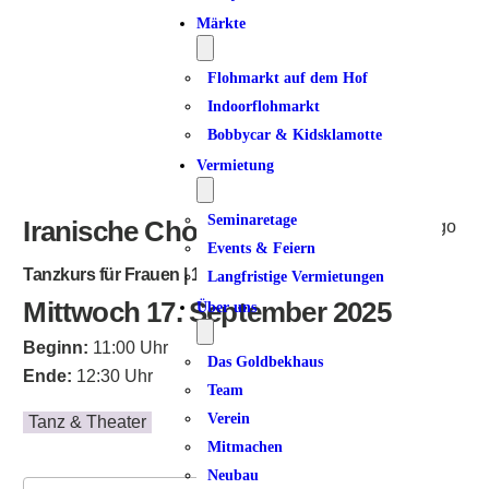
ICS herunterladen
Google Kalender
iCalendar
Office 365
Outlook Live
Märkte
Flohmarkt auf dem Hof
Indoorflohmarkt
Bobbycar & Kidsklamotte
Vermietung
Seminaretage
Iranische Choreographien
Events & Feiern
Tanzkurs für Frauen | 10 Termine
Langfristige Vermietungen
Mittwoch 17. September 2025
Über uns
Beginn:
11:00 Uhr
Das Goldbekhaus
Ende:
12:30 Uhr
Team
Verein
Tanz & Theater
Mitmachen
Neubau