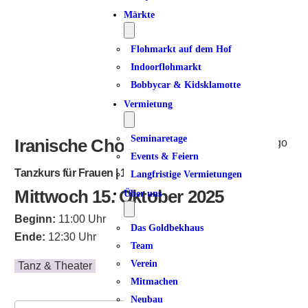
ICS herunterladen
Google Kalender
iCalendar
Office 365
Outlook Live
Märkte
Flohmarkt auf dem Hof
Indoorflohmarkt
Bobbycar & Kidsklamotte
Vermietung
Seminaretage
Iranische Choreographien
Events & Feiern
Tanzkurs für Frauen | 10 Termine
Langfristige Vermietungen
Mittwoch 15. Oktober 2025
Über uns
Beginn:
11:00 Uhr
Das Goldbekhaus
Ende:
12:30 Uhr
Team
Verein
Tanz & Theater
Mitmachen
Neubau