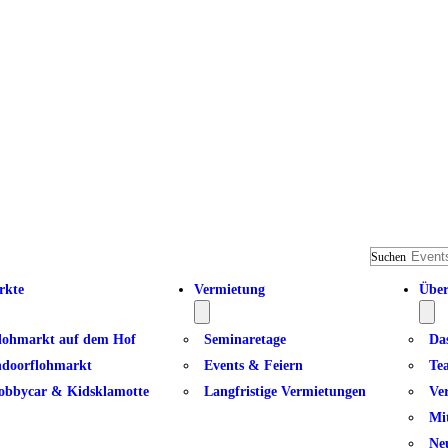
Suchen
rkte
Vermietung
Über
lohmarkt auf dem Hof
Seminaretage
Da
ndoorflohmarkt
Events & Feiern
Te
obbycar & Kidsklamotte
Langfristige Vermietungen
Ve
Mi
Ne