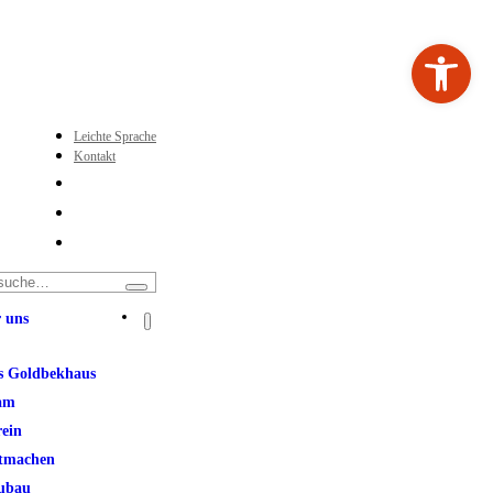
Werkzeugleiste ö
Leichte Sprache
Kontakt
 uns
s Goldbekhaus
am
rein
tmachen
ubau