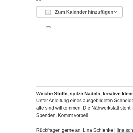
Zum Kalender hinzufügen
ICS herunterladen
Google Kalender
iCalendar
Office 365
Outlook Live
Weiche Stoffe, spitze Nadeln, kreative Idee
Unter Anleitung eines ausgebildeten Schneider
alle sind willkommen. Die Nähwerkstatt steht i
Spenden. Kommt vorbei!
Rückfragen gerne an: Lina Schienke |
lina.s