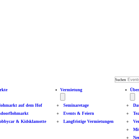
Suchen
rkte
Vermietung
Über
lohmarkt auf dem Hof
Seminaretage
Da
ndoorflohmarkt
Events & Feiern
Te
obbycar & Kidsklamotte
Langfristige Vermietungen
Ve
Mi
Ne