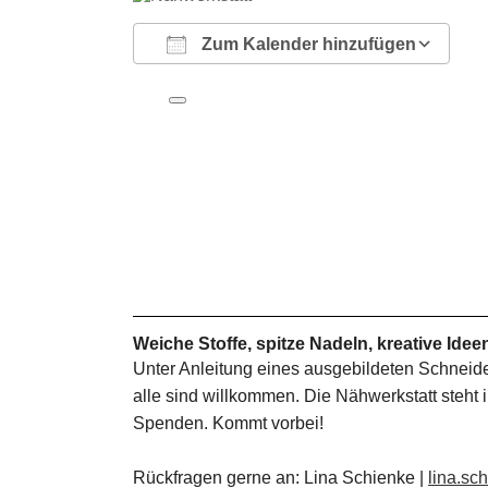
Zum Kalender hinzufügen
ICS herunterladen
Google Kalender
iCalendar
Office 365
Outlook Live
Weiche Stoffe, spitze Nadeln, kreative Idee
Unter Anleitung eines ausgebildeten Schneider
alle sind willkommen. Die Nähwerkstatt steht i
Spenden. Kommt vorbei!
Rückfragen gerne an: Lina Schienke |
lina.s