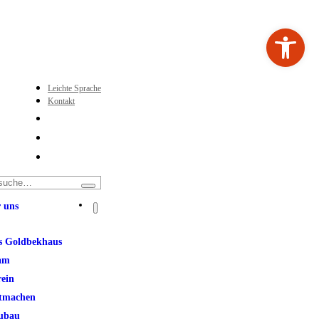
Werkzeugleiste ö
Leichte Sprache
Kontakt
 uns
s Goldbekhaus
am
rein
tmachen
ubau