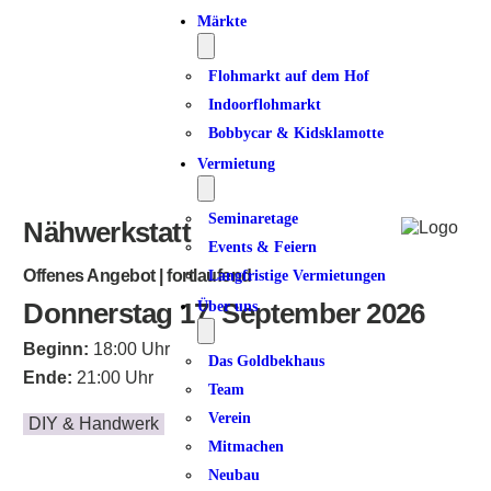
Märkte
Flohmarkt auf dem Hof
Indoorflohmarkt
Bobbycar & Kidsklamotte
Vermietung
Seminaretage
Nähwerkstatt
Events & Feiern
Offenes Angebot | fortlaufend
Langfristige Vermietungen
Donnerstag 17. September 2026
Über uns
Beginn:
18:00 Uhr
Das Goldbekhaus
Ende:
21:00 Uhr
Team
Verein
DIY & Handwerk
Mitmachen
Neubau