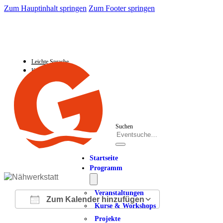
Zum Hauptinhalt springen
Zum Footer springen
Leichte Sprache
Kontakt
Suchen
Startseite
Programm
Veranstaltungen
Zum Kalender hinzufügen
Kurse & Workshops
Projekte
ICS herunterladen
Google Kalender
iCalendar
Office 365
Outlook Live