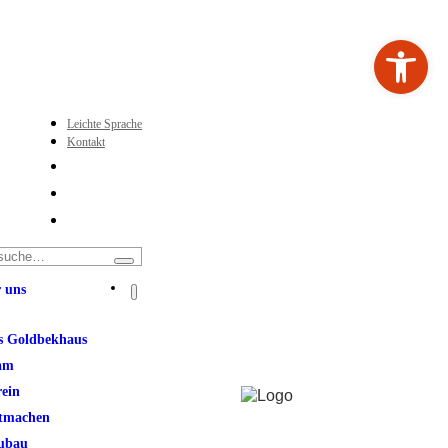
Werkzeugleiste ö
Leichte Sprache
Kontakt
 uns
s Goldbekhaus
am
rein
tmachen
ubau