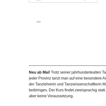
ICS herunterladen
Google Kalender
iCalendar
Office 365
Outlook Live
Neu ab Mai!
Trotz seiner jahrhundertealten Ta
jeder Provinz tanzt man auf eine besondere A
der Tanzlehrerin und Tanzwissenschaftlerin M
beibringen. Der Kurs findet zweisprachig stat
aber keine Voraussetzung.