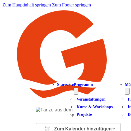
Zum Hauptinhalt springen
Zum Footer springen
Startseite
Programm
Mä
Veranstaltungen
F
Kurse & Workshops
I
Projekte
B
Foto: Siegfried Moritz
Zum Kalender hinzufügen