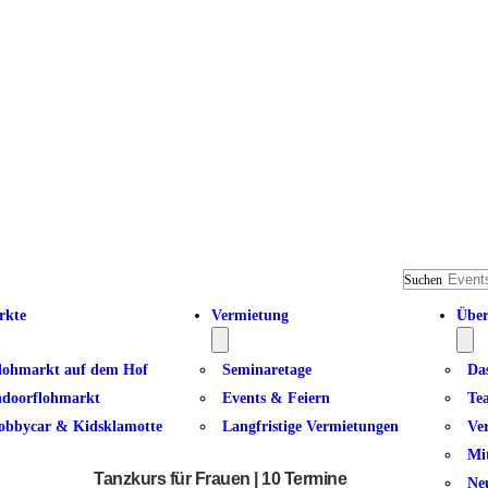
Suchen
rkte
Vermietung
Über
lohmarkt auf dem Hof
Seminaretage
Da
ndoorflohmarkt
Events & Feiern
Te
obbycar & Kidsklamotte
Langfristige Vermietungen
Ve
Tänze aus dem Iran
Mi
Tanzkurs für Frauen | 10 Termine
Ne