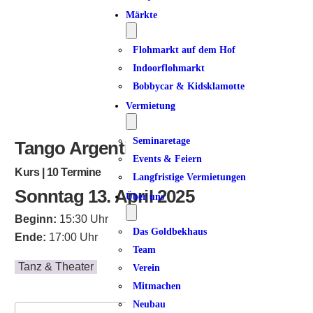
Märkte
Flohmarkt auf dem Hof
Indoorflohmarkt
Bobbycar & Kidsklamotte
Vermietung
Seminaretage
Tango Argentino | Dancer 1
Events & Feiern
Kurs | 10 Termine
Langfristige Vermietungen
Sonntag 13. April 2025
Über uns
Beginn:
15:30 Uhr
Das Goldbekhaus
Ende:
17:00 Uhr
Team
Tanz & Theater
Verein
Mitmachen
Neubau