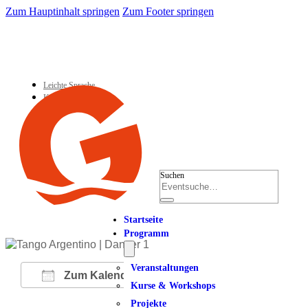
Zum Hauptinhalt springen
Zum Footer springen
Leichte Sprache
Kontakt
Suchen
Startseite
Programm
Veranstaltungen
Zum Kalender hinzufügen
Kurse & Workshops
Projekte
ICS herunterladen
Google Kalender
iCalendar
Office 365
Outlook Live