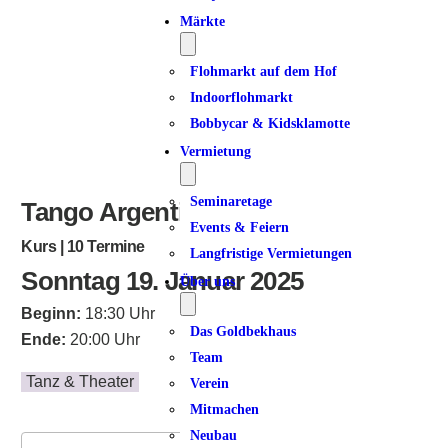
Märkte
Flohmarkt auf dem Hof
Indoorflohmarkt
Bobbycar & Kidsklamotte
Vermietung
Seminaretage
Tango Argentino | Dancer 3
Events & Feiern
Kurs | 10 Termine
Langfristige Vermietungen
Sonntag 19. Januar 2025
Über uns
Beginn:
18:30 Uhr
Das Goldbekhaus
Ende:
20:00 Uhr
Team
Tanz & Theater
Verein
Mitmachen
Neubau