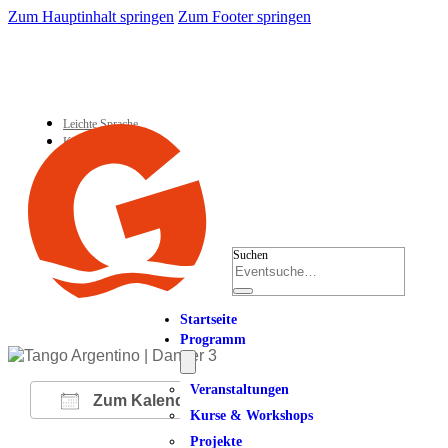
Zum Hauptinhalt springen
Zum Footer springen
Leichte Sprache
Kontakt
Suchen
Startseite
Programm
Veranstaltungen
Zum Kalender hinzufügen
Kurse & Workshops
Projekte
ICS herunterladen
Google Kalender
iCalendar
Office 365
Outlook Live