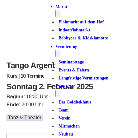
Märkte
Flohmarkt auf dem Hof
Indoorflohmarkt
Bobbycar & Kidsklamotte
Vermietung
Seminaretage
Tango Argentino | Dancer 3
Events & Feiern
Kurs | 10 Termine
Langfristige Vermietungen
Sonntag 2. Februar 2025
Über uns
Beginn:
18:30 Uhr
Das Goldbekhaus
Ende:
20:00 Uhr
Team
Tanz & Theater
Verein
Mitmachen
Neubau