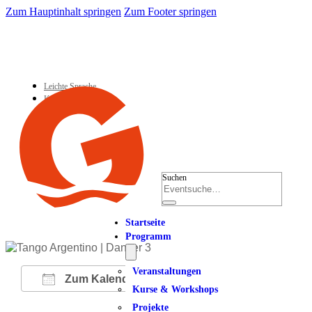
Zum Hauptinhalt springen
Zum Footer springen
Leichte Sprache
Kontakt
Suchen
Startseite
Programm
Veranstaltungen
Zum Kalender hinzufügen
Kurse & Workshops
Projekte
ICS herunterladen
Google Kalender
iCalendar
Office 365
Outlook Live