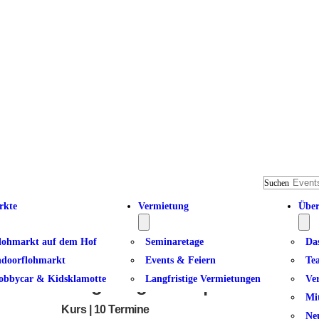
Suchen
rkte
Vermietung
Über
lohmarkt auf dem Hof
Seminaretage
Da
ndoorflohmarkt
Events & Feiern
Te
obbycar & Kidsklamotte
Langfristige Vermietungen
Ve
Tango Argentino | Dancer 3 – 4
Mi
Kurs | 10 Termine
Ne