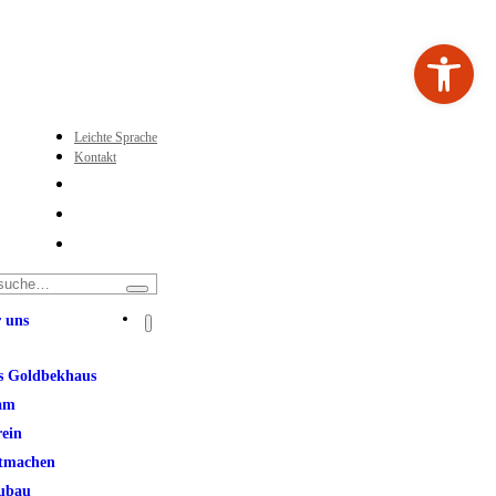
Werkzeugleiste ö
Leichte Sprache
Kontakt
 uns
s Goldbekhaus
am
rein
tmachen
ubau