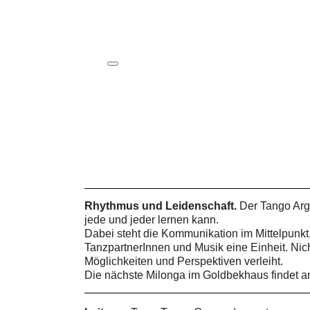
ICS herunterladen
Google Kalender
iCalendar
Office 365
Outlook Live
Rhythmus und Leidenschaft.
Der Tango Arg
jede und jeder lernen kann.
Dabei steht die Kommunikation im Mittelpunkt
TanzpartnerInnen und Musik eine Einheit. Nic
Möglichkeiten und Perspektiven verleiht.
Die nächste Milonga im Goldbekhaus findet 