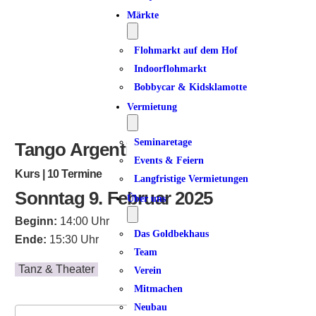
Märkte
Flohmarkt auf dem Hof
Indoorflohmarkt
Bobbycar & Kidsklamotte
Vermietung
Seminaretage
Tango Argentino | Dancer 6-7
Events & Feiern
Kurs | 10 Termine
Langfristige Vermietungen
Sonntag 9. Februar 2025
Über uns
Beginn:
14:00 Uhr
Das Goldbekhaus
Ende:
15:30 Uhr
Team
Tanz & Theater
Verein
Mitmachen
Neubau