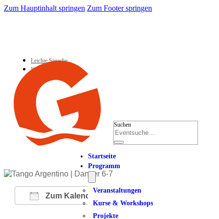
Zum Hauptinhalt springen
Zum Footer springen
Leichte Sprache
Kontakt
Suchen
Startseite
Programm
Veranstaltungen
Zum Kalender hinzufügen
Kurse & Workshops
Projekte
ICS herunterladen
Google Kalender
iCalendar
Office 365
Outlook Live