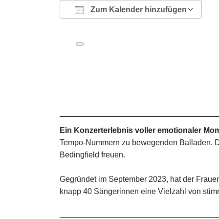
Zum Kalender hinzufügen
ICS herunterladen
Google Kalender
iCalendar
Office 365
Outlook Live
Ein Konzerterlebnis voller emotionaler Mo
Tempo-Nummern zu bewegenden Balladen. Das
Bedingfield freuen.
Gegründet im September 2023, hat der Frauench
knapp 40 Sängerinnen eine Vielzahl von sti