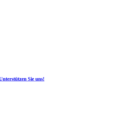
Unterstützen Sie uns!
t
Stellenangebote
chutz
Impressum