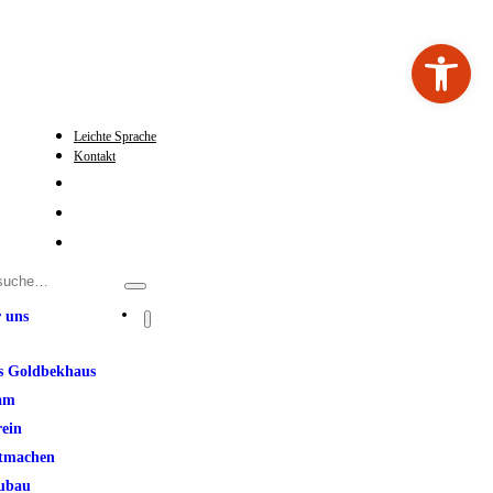
Werkzeugleiste ö
Leichte Sprache
Kontakt
 uns
s Goldbekhaus
am
rein
tmachen
ubau