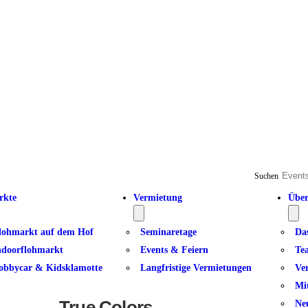
Suchen
rkte
Vermietung
Über
lohmarkt auf dem Hof
Seminaretage
Da
ndoorflohmarkt
Events & Feiern
Te
obbycar & Kidsklamotte
Langfristige Vermietungen
Ve
Mi
True Colors
Ne