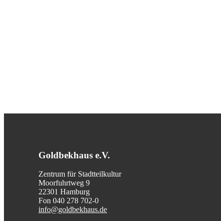
Goldbekhaus e.V.
Zentrum für Stadtteilkultur
Moorfuhrtweg 9
22301 Hamburg
Fon 040 278 702-0
info@goldbekhaus.de