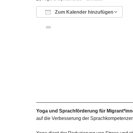
Zum Kalender hinzufügen
ICS herunterladen
Google Kalender
iCalendar
Office 365
Outlook Live
Yoga und Sprachförderung für Migrant*inn
auf die Verbesserung der Sprachkompetenzen