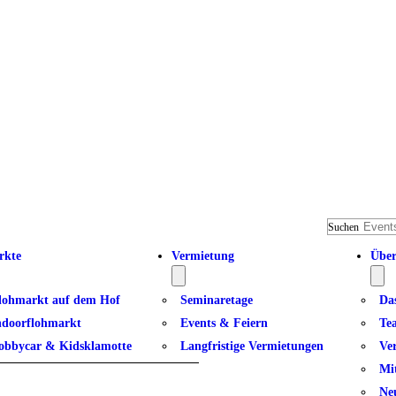
Suchen
rkte
Vermietung
Über
lohmarkt auf dem Hof
Seminaretage
Da
ndoorflohmarkt
Events & Feiern
Te
 – fällt aus!
obbycar & Kidsklamotte
Langfristige Vermietungen
Ve
Mi
Ne