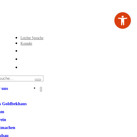
Werkzeugleiste ö
Leichte Sprache
Kontakt
 uns
s Goldbekhaus
am
rein
tmachen
ubau