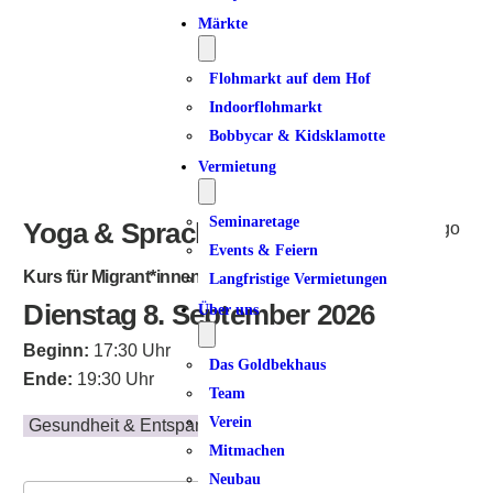
Märkte
Flohmarkt auf dem Hof
Indoorflohmarkt
Bobbycar & Kidsklamotte
Vermietung
Seminaretage
Yoga & Sprachclub
Events & Feiern
Kurs für Migrant*innen
Langfristige Vermietungen
Dienstag 8. September 2026
Über uns
Beginn:
17:30 Uhr
Das Goldbekhaus
Ende:
19:30 Uhr
Team
Verein
Gesundheit & Entspannung
Mitmachen
Neubau