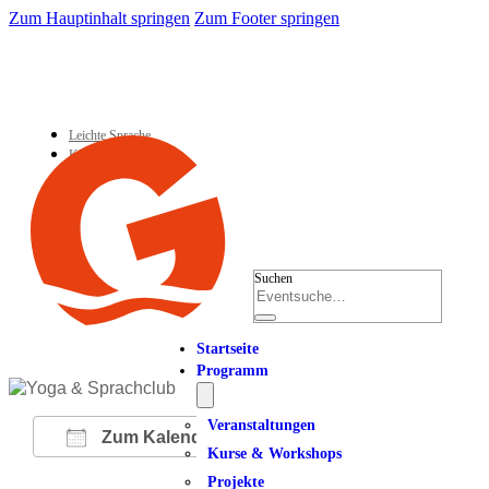
Zum Hauptinhalt springen
Zum Footer springen
Leichte Sprache
Kontakt
Suchen
Startseite
Programm
Veranstaltungen
Zum Kalender hinzufügen
Kurse & Workshops
Projekte
ICS herunterladen
Google Kalender
iCalendar
Office 365
Outlook Live