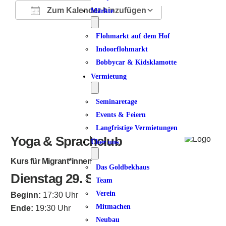
Zum Kalender hinzufügen
Märkte
ICS herunterladen
Google Kalender
iCalendar
Office 365
Outlook Live
Flohmarkt auf dem Hof
Indoorflohmarkt
Bobbycar & Kidsklamotte
Vermietung
Seminaretage
Events & Feiern
Langfristige Vermietungen
Yoga & Sprachclub
Über uns
Kurs für Migrant*innen
Das Goldbekhaus
Dienstag 29. September 2026
Team
Verein
Beginn:
17:30 Uhr
Mitmachen
Ende:
19:30 Uhr
Neubau