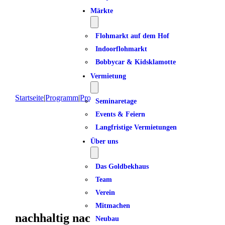
Märkte
Flohmarkt auf dem Hof
Indoorflohmarkt
Bobbycar & Kidsklamotte
Vermietung
Startseite
|
Programm
|
Projekte
|
nachhaltig nachbarschaften
Seminaretage
Events & Feiern
Langfristige Vermietungen
Über uns
Das Goldbekhaus
Team
Verein
Mitmachen
nachhaltig nachbarschaften
Neubau